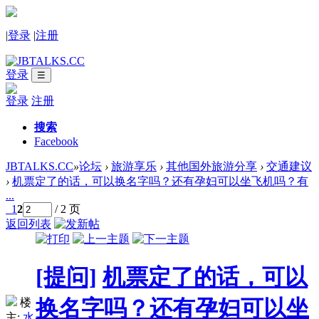
|
登录
|
注册
登录
☰
登录
注册
搜索
Facebook
JBTALKS.CC
»
论坛
›
旅游享乐
›
其他国外旅游分享
›
交通建议
›
机票定了的话，可以换名字吗？还有孕妇可以坐飞机吗？有
...
1
2
/ 2 页
返回列表
[提问]
机票定了的话，可以
换名字吗？还有孕妇可以坐
楼
主:
水