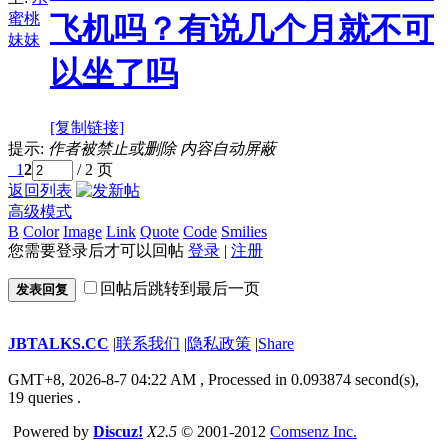
蜜桃
飞机吗？有说几个月就不可
妹妹
以坐了吗
[复制链接]
提示:
作者被禁止或删除 内容自动屏蔽
1
2
/ 2 页
返回列表
高级模式
B
Color
Image
Link
Quote
Code
Smilies
您需要登录后才可以回帖
登录
|
注册
回帖后跳转到最后一页
发表回复
JBTALKS.CC
|
联系我们
|
隐私政策
|
Share
GMT+8, 2026-8-7 04:22 AM
, Processed in 0.093874 second(s),
19 queries .
Powered by
Discuz!
X2.5
© 2001-2012
Comsenz Inc.