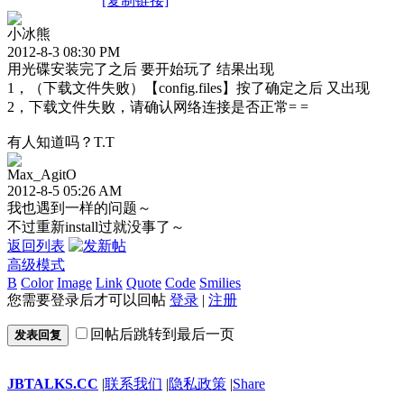
[复制链接]
小冰熊
2012-8-3 08:30 PM
用光碟安装完了之后 要开始玩了 结果出现
1，（下载文件失败）【config.files】按了确定之后 又出现
2，下载文件失败，请确认网络连接是否正常= =
有人知道吗？T.T
Max_AgitO
2012-8-5 05:26 AM
我也遇到一样的问题～
不过重新install过就没事了～
返回列表
高级模式
B
Color
Image
Link
Quote
Code
Smilies
您需要登录后才可以回帖
登录
|
注册
回帖后跳转到最后一页
发表回复
JBTALKS.CC
|
联系我们
|
隐私政策
|
Share