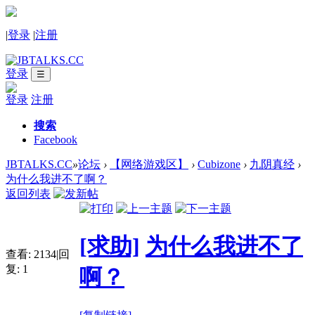
|
登录
|
注册
登录
☰
登录
注册
搜索
Facebook
JBTALKS.CC
»
论坛
›
【网络游戏区】
›
Cubizone
›
九阴真经
›
为什么我进不了啊？
返回列表
[求助]
为什么我进不了
查看:
2134
|
回
复:
1
啊？