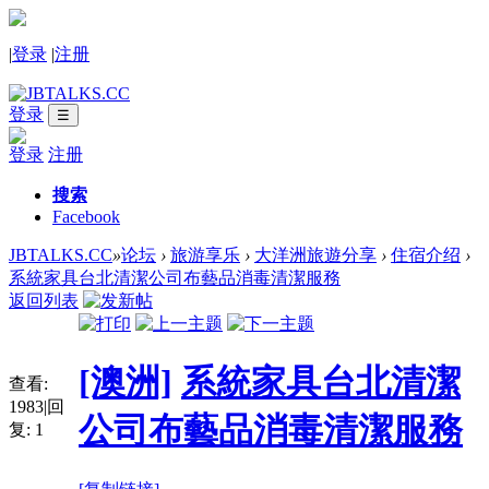
|
登录
|
注册
登录
☰
登录
注册
搜索
Facebook
JBTALKS.CC
»
论坛
›
旅游享乐
›
大洋洲旅遊分享
›
住宿介绍
›
系統家具台北清潔公司布藝品消毒清潔服務
返回列表
[澳洲]
系統家具台北清潔
查看:
1983
|
回
公司布藝品消毒清潔服務
复:
1