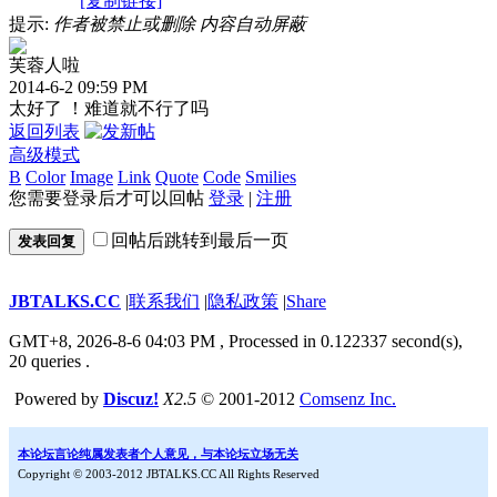
[复制链接]
提示:
作者被禁止或删除 内容自动屏蔽
芙蓉人啦
2014-6-2 09:59 PM
太好了 ！难道就不行了吗
返回列表
高级模式
B
Color
Image
Link
Quote
Code
Smilies
您需要登录后才可以回帖
登录
|
注册
回帖后跳转到最后一页
发表回复
JBTALKS.CC
|
联系我们
|
隐私政策
|
Share
GMT+8, 2026-8-6 04:03 PM
, Processed in 0.122337 second(s),
20 queries .
Powered by
Discuz!
X2.5
© 2001-2012
Comsenz Inc.
本论坛言论纯属发表者个人意见，与本论坛立场无关
Copyright © 2003-2012 JBTALKS.CC All Rights Reserved