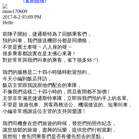
[复制链接]
nimo170609
2017-8-2 05:09 PM
Hello
前陣子開始，捷通斯特為了回饋乘客們，
預約叫車，我們接送機部分都是同價格，
不管是賓士車呀 ~ 八人座的呀 ~
很多乘客都說實在是太佛心來著 !
對於常常與我們叫車的乘客，省下很多$$ :”)
我們的服務是二十四小時隨時歡迎預約，
今天小編到飯店拜訪，
飯店主管跟我說跟他們配合的車隊，
不像我們這樣二十四小時的，而且夜間都不加價 !
主管非常滿意捷通斯特車隊，立即與我們預約手上的名單。
不管是 旅遊包車、房客商務洽公、機場接送的、短乘叫車，
小編非常感謝這位主管的支持與愛護 !
我們司機會在您們旅遊的時候，替您們拍照作紀念，
讓您放鬆的旅遊，盡興的玩樂，提供您們行程規劃，
當然啦 ! 會先問乘客們是否有優先想去的景點，