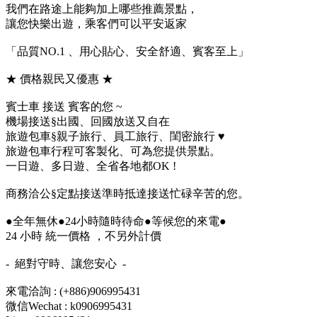
我們在路途上能夠加上哪些推薦景點，
讓您快樂出遊，乘客們可以平安返家
「品質NO.1 、用心貼心、安全舒適、賓客至上」
★ 價格親民又優惠 ★
賓士車 接送 賓客的您 ~
機場接送§出國、回國放送又自在
旅遊包車§親子旅行、員工旅行、閨密旅行 ♥
旅遊包車行程可客製化、可為您提供景點。
一日遊、多日遊、全省各地都OK !
商務洽公§定點接送準時抵達接送忙碌辛苦的您。
●全年無休●24小時隨時待命●等候您的來電●
24 小時 統一價格 ，不另外計價
- 絕對守時、讓您安心 -
來電洽詢 : (+886)906995431
微信Wechat : k0906995431