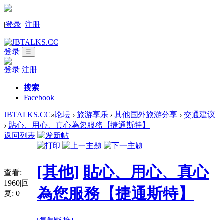
|
登录
|
注册
登录
☰
登录
注册
搜索
Facebook
JBTALKS.CC
»
论坛
›
旅游享乐
›
其他国外旅游分享
›
交通建议
›
貼心、用心、真心為您服務【捷通斯特】
返回列表
[其他]
貼心、用心、真心
查看:
1960
|
回
為您服務【捷通斯特】
复:
0