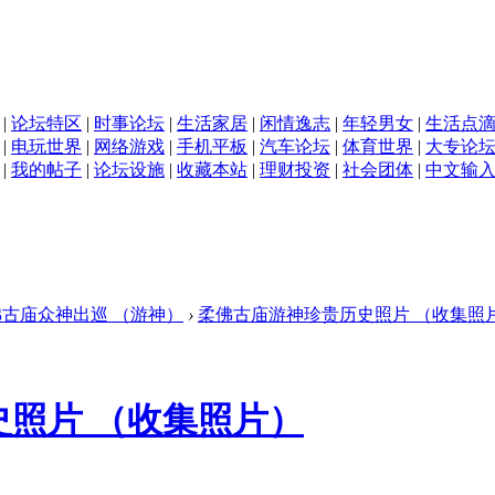
|
论坛特区
|
时事论坛
|
生活家居
|
闲情逸志
|
年轻男女
|
生活点
|
电玩世界
|
网络游戏
|
手机平板
|
汽车论坛
|
体育世界
|
大专论
|
我的帖子
|
论坛设施
|
收藏本站
|
理财投资
|
社会团体
|
中文输
佛古庙众神出巡 （游神）
›
柔佛古庙游神珍贵历史照片 （收集照
照片 （收集照片）