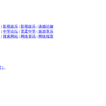
滴
|
影视娱乐
|
影视娱乐
|
谈婚论嫁
坛
|
中学论坛
|
宽柔中学
|
旅游享乐
入
|
搜索网站
|
网络资讯
|
网络报章
片）