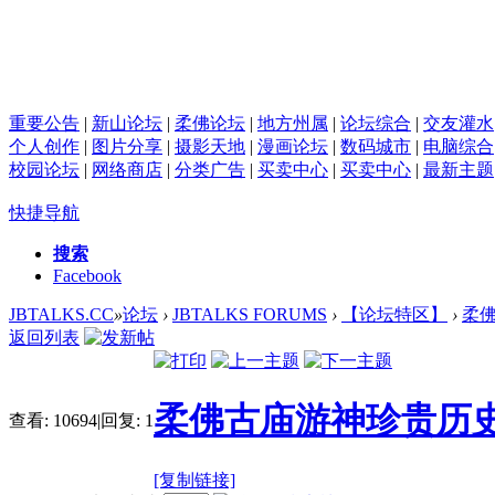
重要公告
|
新山论坛
|
柔佛论坛
|
地方州属
|
论坛综合
|
交友灌水
个人创作
|
图片分享
|
摄影天地
|
漫画论坛
|
数码城市
|
电脑综合
校园论坛
|
网络商店
|
分类广告
|
买卖中心
|
买卖中心
|
最新主题
快捷导航
搜索
Facebook
JBTALKS.CC
»
论坛
›
JBTALKS FORUMS
›
【论坛特区】
›
柔
返回列表
柔佛古庙游神珍贵历史
查看:
10694
|
回复:
1
[复制链接]